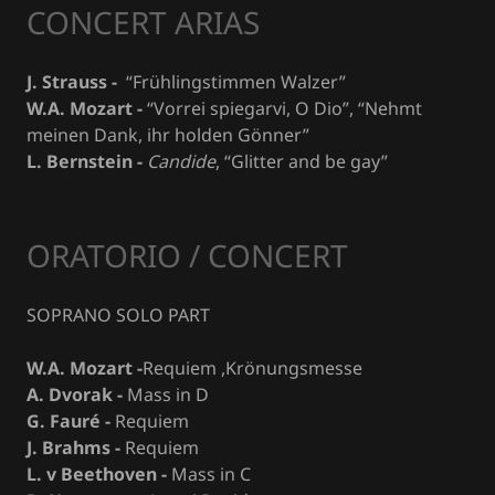
CONCERT ARIAS
J. Strauss -
“Frühlingstimmen Walzer”
W.A. Mozart -
“Vorrei spiegarvi, O Dio”, “Nehmt
meinen Dank, ihr holden Gönner”
L. Bernstein -
Candide
, “Glitter and be gay”
ORATORIO / CONCERT
SOPRANO SOLO PART
W.A. Mozart
-
Requiem ,Krönungsmesse
A. Dvorak -
Mass in D
G. Fauré -
Requiem
J. Brahms -
Requiem
L. v Beethoven -
Mass in C