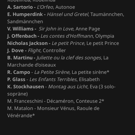
A. Sartorio -
L’Orfeo
, Autonoe
E. Humperdink -
Hänsel und Gretel
, Taumännchen,
Sandmännchen
V. Williams -
Sir John in Love
, Anne Page
J. Offenbach -
Les contes d’Hoffmann
, Olympia
Nicholas Jackson -
Le petit Prince
, Le petit Prince
J. Dove -
Flight
, Controller
B. Martinu -
Juliette ou la clef des songes
, La
Marchande d’oiseaux
R. Campo
-
La Petite Sirène
, La petite sirène*
P. Glass
-
Les Enfants Terribles
, Elisabeth
K. Stockhausen
-
Montag aus Licht
, Eva (3 solo-
sopräne)
M. Franceschini - Décaméron, Conteuse 2*
M. Matalon - Monsieur Vénus, Raoule de
Vénérande*