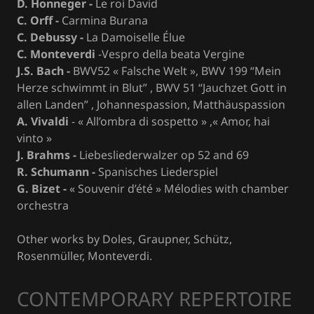
D. Honneger -
Le roi David
C. Orff -
Carmina Burana
C. Debussy -
La Damoiselle Élue
C. Monteverdi
-Vespro della beata Vergine
J.S. Bach -
BWV52 « Falsche Welt », BWV 199 “Mein
Herze schwimmt in Blut” , BWV 51 “Jauchzet Gott in
allen Landen” , Johannespassion, Matthäuspassion
A. Vivaldi
- « All’ombra di sospetto » ,« Amor, hai
vinto »
J. Brahms -
Liebesliederwalzer op 52 and 69
R. Schumann -
Spanisches Liederspiel
G. Bizet -
« Souvenir d’été » Mélodies with chamber
orchestra
Other works by Doles, Graupner, Schütz,
Rosenmüller, Monteverdi.
CONTEMPORARY REPERTOIRE