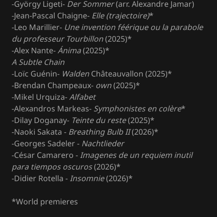
-György Ligeti-
Der Sommer
(arr. Alexandre Jamar)
-Jean-Pascal Chaigne-
Elle (trajectoire)
*
-Leo Marillier-
Une invention féérique ou la parabole
du professeur Tourbillon
(2025)*
-Alex Nante-
Ánima
(2025)*
A Subtle Chain
-Loïc Guénin-
Walden
Châteauvallon (2025)*
-Brendan Champeaux-
own
(2025)*
-Mikel Urquiza-
Alfabet
-Alexandros Markeas-
Symphonistes en colère
*
-Dilay Doganay-
Teinte du reste
(2025)*
-Naoki Sakata -
Breathing Bulb II
(2026)*
-Georges Sadeler -
Nachtlieder
-César Camarero -
Imagenes de un requiem inutil
para tiempos oscuros
(2026)*
-Didier Rotella -
Insomnie
(2026)*
*World premieres