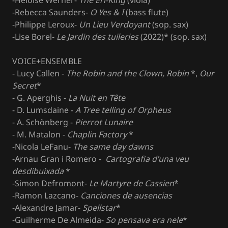
-Heloïse Werner-
The Erl-King
(viola)
-Rebecca Saunders-
O Yes & I
(bass flute)
-Philippe Leroux-
Un Lieu Verdoyant
(sop. sax)
-Lise Borel-
Le Jardin des tuileries
(2022)* (sop. sax)
VOICE+ENSEMBLE
- Lucy Callen -
The Robin and the Clown, Robin
*,
Our
Secret
*
- G. Aperghis -
La Nuit en Tête
- D. Lumsdaine -
A Tree telling of Orpheus
- A. Schönberg -
Pierrot Lunaire
- M. Matalon -
Chaplin Factory
*
-Nicola LeFanu-
The same day dawns
-Arnau Gran i Romero -
Cartografia d’una veu
desdibuixada
*
-Simon Defromont-
Le Martyre de Cassien
*
-Ramon Lazcano-
Canciones de ausencias
-Alexandre Jamar-
Spellstar
*
-Guilherme De Almeida-
So pensava era nele
*