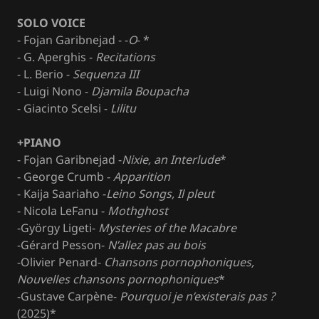
SOLO VOICE
- Fojan Garibnejad - -
O
- *
- G. Aperghis -
Recitations
- L. Berio -
Sequenza III
- Luigi Nono -
Djamila Boupacha
- Giacinto Scelsi -
Lilitu
+PIANO
- Fojan Garibnejad -
Nixie, an Interlude
*
- George Crumb -
Apparition
- Kaija Saariaho -
Leino Songs, Il pleut
- Nicola LeFanu -
Mothghost
-György Ligeti-
Mysteries of the Macabre
-Gérard Pesson-
N’allez pas au bois
-Olivier Penard-
Chansons pornophoniques,
Nouvelles chansons pornophoniques
*
-Gustave Carpène-
Pourquoi je n’existerais pas ?
(2025)*