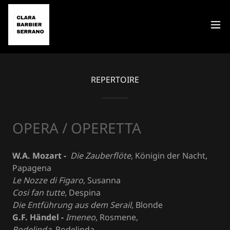
REPERTOIRE
OPERA / OPERETTA
W.A. Mozart -
Die Zauberflöte
, Königin der Nacht,
Papagena
Le Nozze di Figaro
, Susanna
Cosi fan tutte
, Despina
Die Entführung aus dem Serail
, Blonde
G.F. Händel -
Imeneo
, Rosmene,
Rodelinda
, Rodelinda