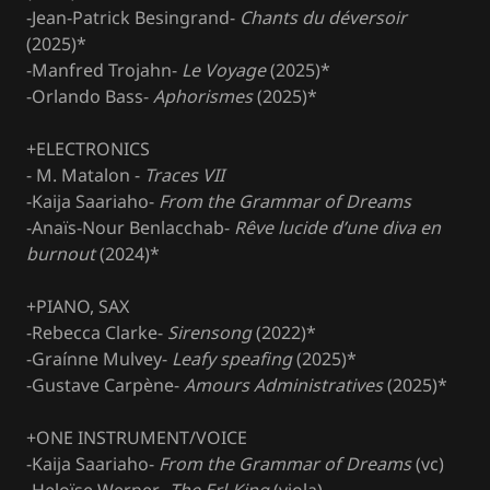
-Jean-Patrick Besingrand-
Chants du déversoir
(2025)*
-Manfred Trojahn-
Le Voyage
(2025)*
-Orlando Bass-
Aphorismes
(2025)*
+ELECTRONICS
- M. Matalon -
Traces VII
-Kaija Saariaho-
From the Grammar of Dreams
-Anaïs-Nour Benlacchab-
Rêve lucide d’une diva en
burnout
(2024)*
+PIANO, SAX
-Rebecca Clarke-
Sirensong
(2022)*
-Graínne Mulvey-
Leafy speafing
(2025)*
-Gustave Carpène-
Amours Administratives
(2025)*
+ONE INSTRUMENT/VOICE
-Kaija Saariaho-
From the Grammar of Dreams
(vc)